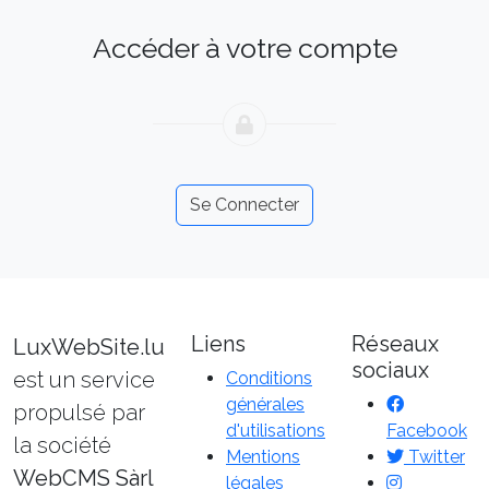
Accéder à votre compte
Se Connecter
Liens
Réseaux
LuxWebSite.lu
sociaux
est un service
Conditions
générales
propulsé par
d'utilisations
Facebook
la société
Mentions
Twitter
WebCMS Sàrl
légales